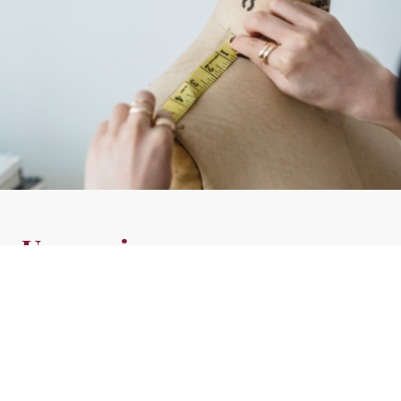
Un service sur mesure
Chacun de nos clients est unique
, et nous le savons.
C'est pourquoi n
ous vous proposons
un service sur
mesure
, conçu pour
répondre à vos attentes et aux